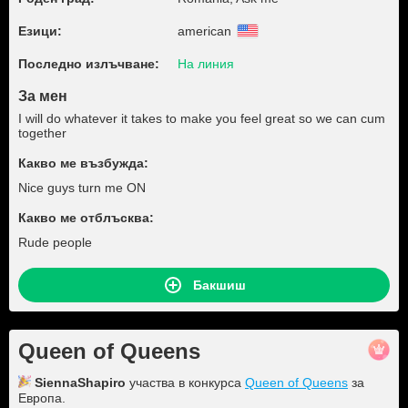
Езици:
american
Последно излъчване:
На линия
За мен
I will do whatever it takes to make you feel great so we can cum
together
Какво ме възбужда:
Nice guys turn me ON
Какво ме отблъсква:
Rude people
Бакшиш
Queen of Queens
SiennaShapiro
участва в конкурса
Queen of Queens
за
Европа.