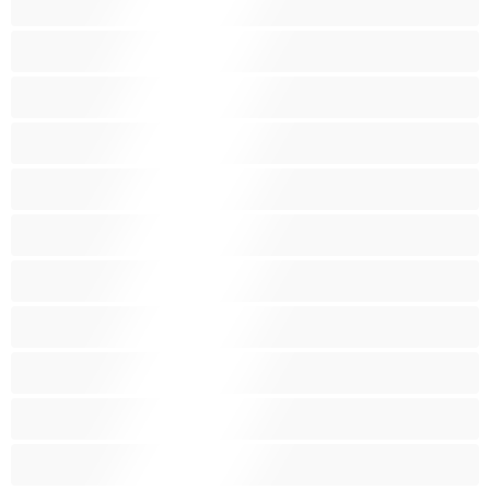
Колежанки
Космати
Красиви дебелани
Латиноамериканки
Лесбийки
Малки гърди
Мацки
Миньонки
Мускулести
Най-добри за личен чат