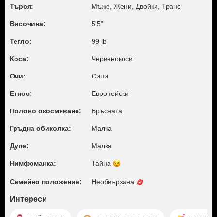
Търся:
Мъже, Жени, Двойки, Транс
Височина:
5'5"
Тегло:
99 lb
Коса:
Червенокоси
Очи:
Сини
Етнос:
Европейски
Полово окосмяване:
Бръсната
Гръдна обиколка:
Малкa
Дупе:
Малкa
Нимфоманка:
Тайна
Семейно положение:
Необвързана
Интереси