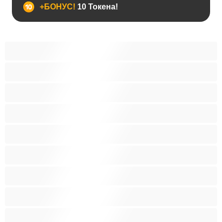
+БОНУС!
10 Токена!
BDSM
Азиатки
Анален
Арабки
Бабички
Бели Момичета
Блондинки
Бременни
Бръснати