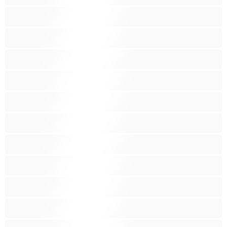
Брюнетки
Възрастни
Големи гърди
Големи гърди
Голям задник
Групов секс
Домакини
Женска еякулация
Закръглени
Играчки
Индийки