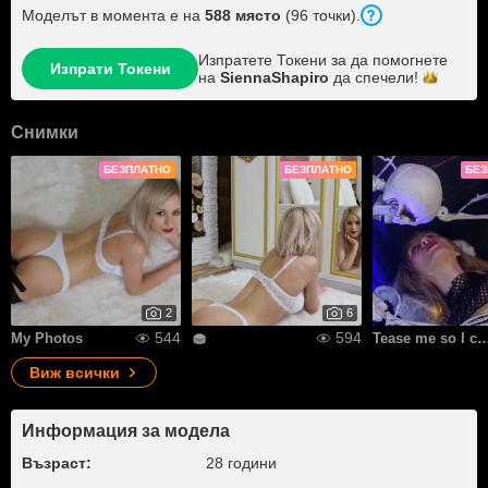
Моделът в момента е на
588 място
(96 точки).
Изпратете Токени за да помогнете
Изпрати Токени
на
SiennaShapiro
да
спечели!
Снимки
БЕЗПЛАТНО
БЕЗПЛАТНО
БЕЗ
2
6
544
594
My Photos
🧁
Tease me so I can tease yo
Виж всички
Информация за модела
Възраст:
28 години