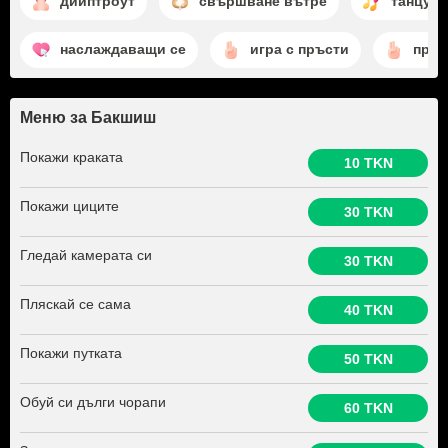
дийптроут
свършване вътре
танцув
наслаждаващи се
игра с пръсти
пръс
Меню за Бакшиш
Покажи краката
10 TKN
Покажи циците
30 TKN
Гледай камерата си
30 TKN
Пляскай се сама
40 TKN
Покажи путката
50 TKN
Обуй си дълги чорапи
60 TKN