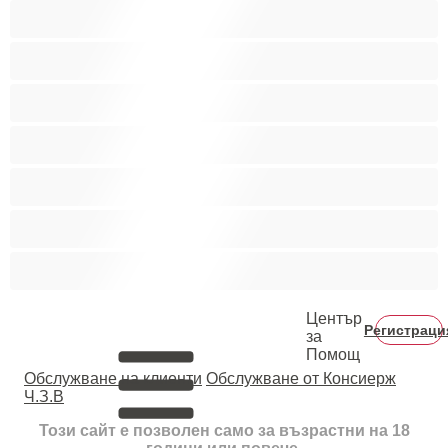
Порно звезди
Пушещи жени
Средни гърди
Тийнейджъри 18+
Фетиш
Цветнокожи
Червенокоси
Център
Регистраци
за
Помощ
Oбслужване на клиенти
Обслужване от Консиерж
Ч.З.В
Този сайт е позволен само за възрастни на 18